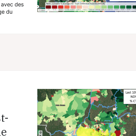
 avec des
ge du
t-
le