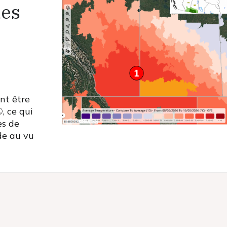
des
nt être
, ce qui
es de
de au vu