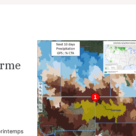
erme
printemps