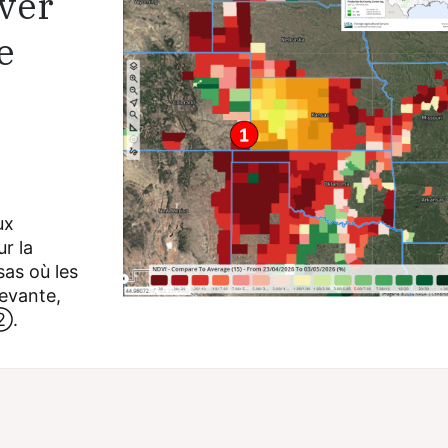
iver
e
ux
r la
sas où les
evante,
②.