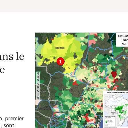
ans le
le
o, premier
, sont