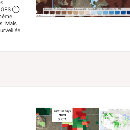
es
le GFS ①.
 même
s. Mais
urveillée