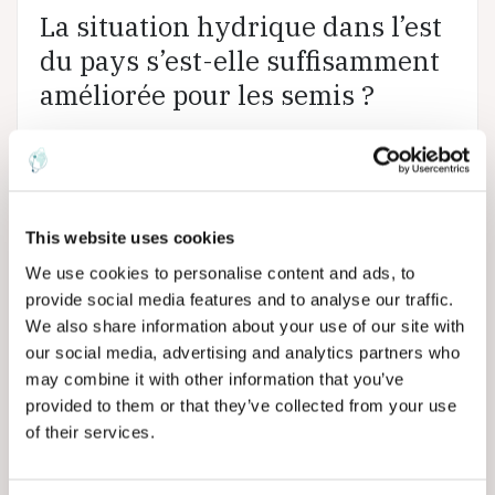
La situation hydrique dans l’est
du pays s’est-elle suffisamment
améliorée pour les semis ?
OUI
Les niveaux d’humidité des sols, faibles
dans le New South Wales au cours des
This website uses cookies
dernières semaines ①, laissent place, grâce
aux récentes pluies, à des valeurs bien plus
We use cookies to personalise content and ads, to
satisfaisantes pour les semis de blé, d’orge
provide social media features and to analyse our traffic.
et de colza ②.
We also share information about your use of our site with
our social media, advertising and analytics partners who
may combine it with other information that you’ve
provided to them or that they’ve collected from your use
of their services.