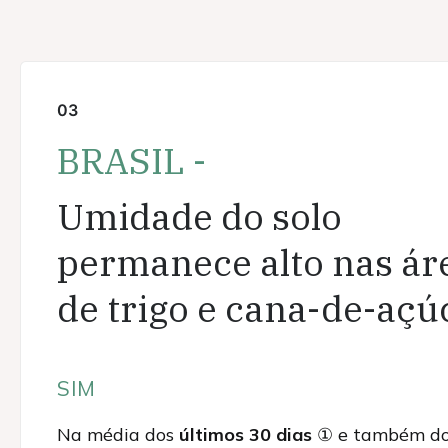
03
BRASIL -
Umidade do solo
permanece alto nas ár
de trigo e cana-de-açú
SIM
Na média dos
últimos 30 dias
①
e também d