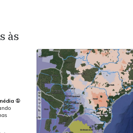
s às
 média
①
iando
nas