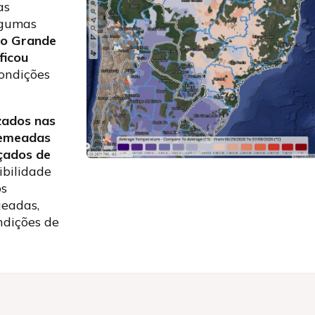
as
gumas
io Grande
ficou
ondições
zados nas
emeadas
çados de
ibilidade
os
geadas,
ndições de