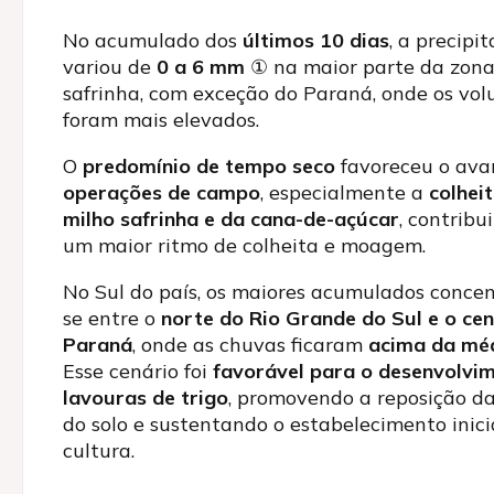
No acumulado dos
últimos 10 dias
, a precipi
variou de
0 a 6 mm
①
na maior parte da zona
safrinha, com exceção do Paraná, onde os vo
foram mais elevados.
O
predomínio de tempo seco
favoreceu o ava
operações de campo
, especialmente a
colhei
milho safrinha e da cana-de-açúcar
, contribu
um maior ritmo de colheita e moagem.
No Sul do país, os maiores acumulados conce
se entre o
norte do Rio Grande do Sul e o cen
Paraná
, onde as chuvas ficaram
acima da mé
Esse cenário foi
favorável para o desenvolvi
lavouras de trigo
, promovendo a reposição d
do solo e sustentando o estabelecimento inici
cultura.