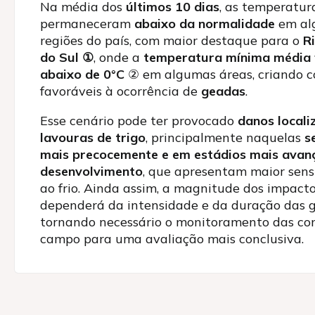
Na média dos
últimos 10 dias
, as temperatur
permaneceram
abaixo da normalidade
em al
regiões do país, com maior destaque para o
R
do Sul
①
, onde a
temperatura mínima média 
abaixo de 0°C
②
em algumas áreas, criando c
favoráveis à ocorrência de
geadas
.
Esse cenário pode ter provocado
danos locali
lavouras de trigo
, principalmente naquelas
s
mais precocemente e em estádios mais avan
desenvolvimento
, que apresentam maior sens
ao frio. Ainda assim, a magnitude dos impact
dependerá da intensidade e da duração das 
tornando necessário o monitoramento das co
campo para uma avaliação mais conclusiva.