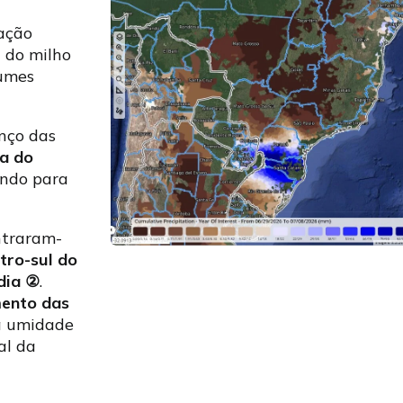
tação
 do milho
lumes
nço das
ta do
indo para
ntraram-
tro-sul do
dia
②
.
mento das
a umidade
al da