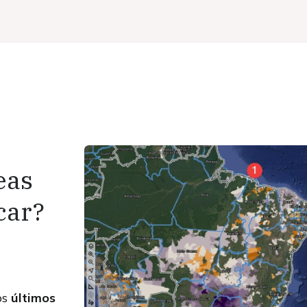
eas
car?
os
últimos