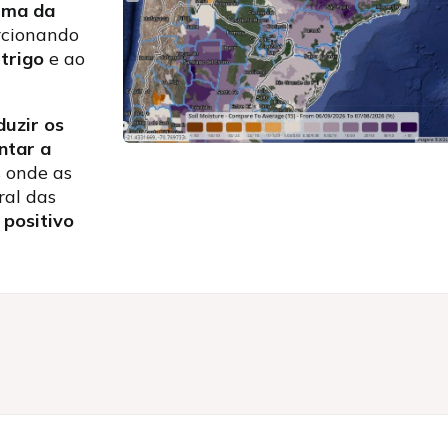
ima da
rcionando
trigo
e ao
duzir os
ntar a
s onde as
ral das
positivo