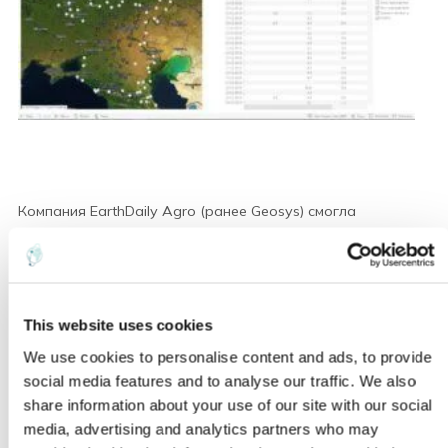
Компания EarthDaily Agro (ранее Geosys) смогла
поддержать НСА в его стремлении разработать более
стандартную услугу страхования, предложив точное и
документированное понимание прошлого и текущего
объектов страхования. Члены союза могут проверять
This website uses cookies
достоверность данных о заявленных убытках и
принимать решения по заявленным страховым случаям.
We use cookies to personalise content and ads, to provide
social media features and to analyse our traffic. We also
share information about your use of our site with our social
media, advertising and analytics partners who may
"Учитывая довольно долгий опыт сотрудничества, мы с