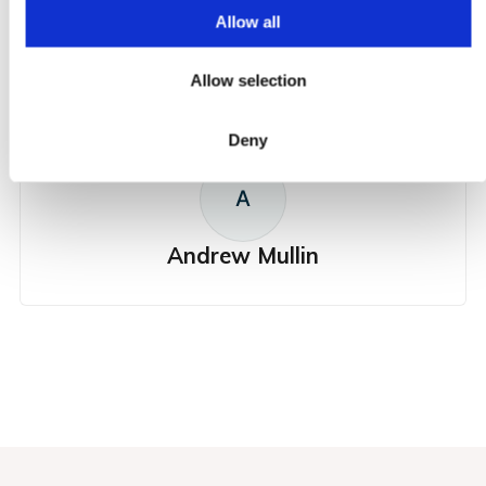
o
Allow all
n
Allow selection
ABOUT THE AUTHOR
Deny
A
Andrew Mullin