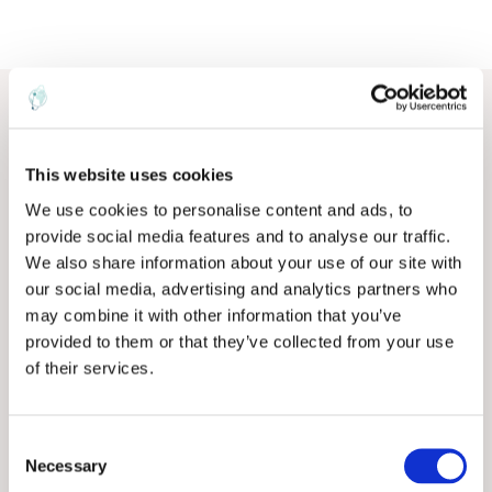
Related Posts
View All
This website uses cookies
We use cookies to personalise content and ads, to
provide social media features and to analyse our traffic.
We also share information about your use of our site with
our social media, advertising and analytics partners who
may combine it with other information that you’ve
provided to them or that they’ve collected from your use
of their services.
Food & Beverage
Commodities
,
C
Wheat Price Pressure Increasing
Necessary
o
Amid Global Supply Shortages,