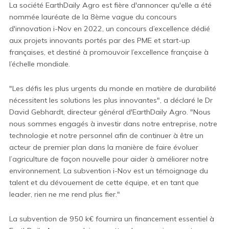
La société
EarthDaily
Agro est fi
è
r
e
d'annoncer qu'
elle
a été
nommé
e
lauréat
e
de la 8ème vague du concours
d'innovation
i-Nov
en 2022, un concours d’excellence dédié
aux projets innovants portés par des PME et start-up
françaises, et destiné à promouvoir l’excellence française à
l’échelle mondiale.
"Les défis les plus urgents du monde en matière de durabilité
nécessitent les solutions les plus innovantes", a déclaré le Dr
David Gebhardt, directeur général d'
EarthDaily
Agro. "Nous
nous sommes engagés à investir dans notre entreprise, notre
technologie et notre personnel afin de continuer à être
un
acteur
de premier plan
dans
la
manière
de faire évoluer
l’agriculture
de façon nouvelle pour aider à améliorer notre
environnement. La subvention
i-Nov
est un témoignage du
talent et du dévouement de cette équipe, et en tant que
leader, rien ne me rend plus fier."
La subvention de 950 k€ fournira un financement essentiel à