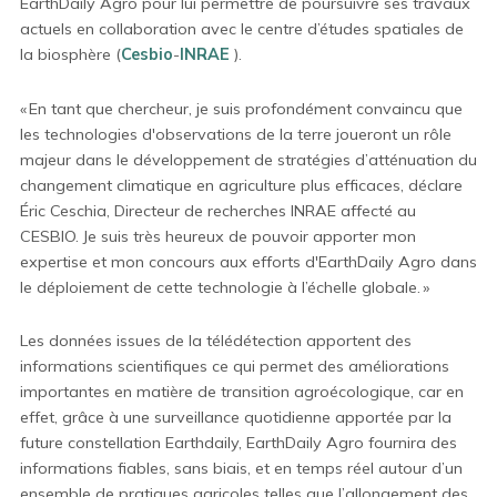
EarthDaily
Agro pour lui permettre de poursuivre ses travaux
actuels
en
collaboration avec le centre d’études spatiales de
la biosphère (
Cesbio
-
INRAE
).
«
En tant que chercheur, je suis profondément convaincu
que
les technologies d'observations de la terre joueront un rôle
majeur dans le développement de stratégies d’atténuation du
changement climatique en agriculture plus efficaces
, déclare
Éric
Ceschia
, Directeur de recherches INRA
E
affecté au
CESBIO. Je suis très heureux de pouvoir apporter mon
expertise et mon concours aux efforts d'
EarthDaily
Agro dans
le déploiement de cette technologie à l’échelle globale.
»
Les données issues de la télédétection
a
pportent des
informations
scientifiques
ce qui permet des améliorations
i
mportantes en matière de transition
agroécologique
, car
en
effet, grâce à une surveillance quotidienne apportée par la
future constellation
Earthdaily
,
EarthDaily
Agro fournira des
informations fiables, sans biais, et en temps réel
autour d’un
ensemble de pratiques agricoles telles que l’allongement des