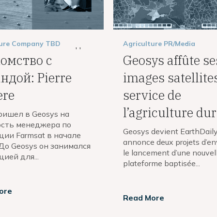
ure
Company
TBD
Agriculture
PR/Media
,
,
омство с
Geosys affûte se
ндой: Pierre
images satellite
ere
service de
l’agriculture du
ришел в Geosys на
сть менеджера по
Geosys devient EarthDail
ции Farmsat в начале
annonce deux projets d’env
До Geosys он занимался
le lancement d’une nouvel
ией для...
plateforme baptisée...
ore
Read More