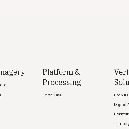
Imagery
Platform &
Vert
Processing
Solu
Data
s
Earth One
Crop ID
Digital 
Portfol
Territor