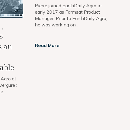
Pierre joined EarthDaily Agro in
early 2017 as Farmsat Product
Manager. Prior to EarthDaily Agro,
he was working on...
,
s
s au
Read More
rable
yAgro et
ergure :
le