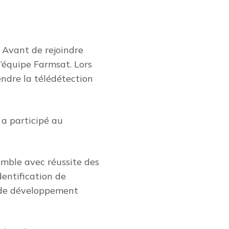
 Avant de rejoindre
l’équipe Farmsat. Lors
endre la télédétection
l a participé au
emble avec réussite des
dentification de
s de développement