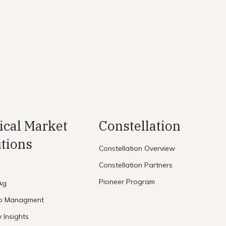
ical Market
Constellation
tions
Constellation Overview
Constellation Partners
Pioneer Program
Ag
io Managment
y Insights