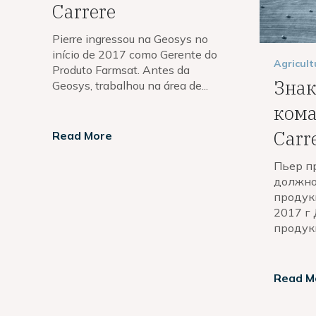
Carrere
Pierre ingressou na Geosys no
início de 2017 como Gerente do
Agricult
Produto Farmsat. Antes da
Знак
Geosys, trabalhou na área de...
кома
Carr
Read More
Пьер п
должно
продук
2017 г 
продукц
Read M