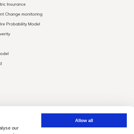
ric Insurance
ent Change monitoring
ire Probability Model
verity
odel
d
Allow all
alyse our