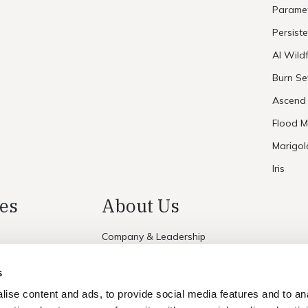
Paramet
Persist
AI Wildf
Burn Se
Ascend
Flood M
Marigol
Iris
es
About Us
Company & Leadership
Partners
s
Contact Us
ise content and ads, to provide social media features and to an
Careers