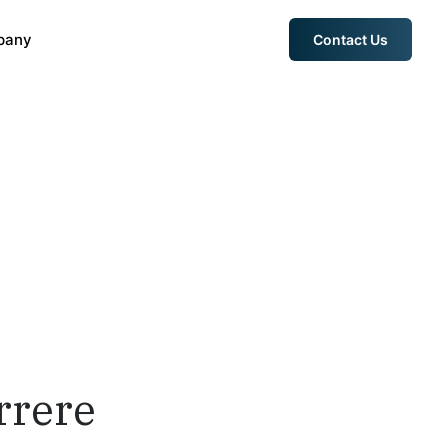
pany
Contact Us
rrere